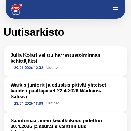
Uutisarkisto
Julia Kolari valittu harrastustoiminnan
→
kehittäjäksi
Uutinen
29.06.2026 12.32
​Warkis juniorit ja edustus pitivät yhteiset
kauden päättäjäiset 22.4.2026 Warkaus-
→
Salissa
Uutinen
23.04.2026 13.38
Sääntömääräinen kevätkokous pidettiin
20.4.2026 ja seuralle valittiin uusi
→