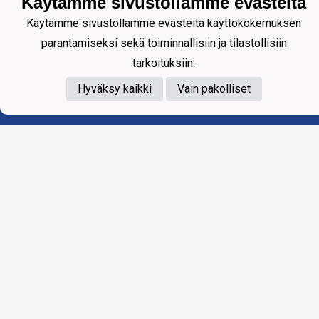
Käytämme sivustollamme evästeitä
Käytämme sivustollamme evästeitä käyttökokemuksen
parantamiseksi sekä toiminnallisiin ja tilastollisiin
tarkoituksiin.
Tietosuojaseloste
Hyväksy kaikki
Vain pakolliset
WARKIS WARKAUS RY
Ahlströminkatu 10 LT 26
78250 VARKAUS
warkis.toimisto@gmail.com
Yhteydenotot suoraan seuran toimihenkilöille.
Laskutus: katso ohjeet täältä:
Warkis Varkaus ry -
SEURAN LASKUTUSOSOITE
Powered by