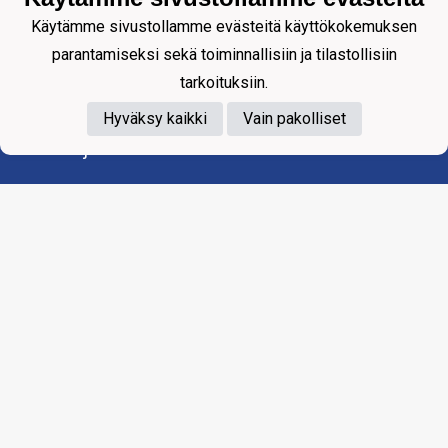
Käytämme sivustollamme evästeitä käyttökokemuksen
parantamiseksi sekä toiminnallisiin ja tilastollisiin
tarkoituksiin.
Hyväksy kaikki
Vain pakolliset
Tietosuojaseloste
WARKIS WARKAUS RY
Ahlströminkatu 10 LT 26
78250 VARKAUS
warkis.toimisto@gmail.com
Yhteydenotot suoraan seuran toimihenkilöille.
Laskutus: katso ohjeet täältä:
Warkis Varkaus ry -
SEURAN LASKUTUSOSOITE