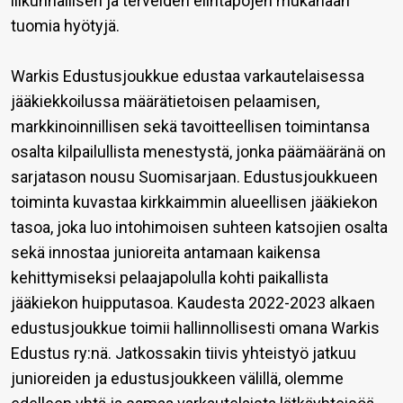
liikunnallisen ja terveiden elintapojen mukanaan
tuomia hyötyjä.
Warkis Edustusjoukkue edustaa varkautelaisessa
jääkiekkoilussa määrätietoisen pelaamisen,
markkinoinnillisen sekä tavoitteellisen toimintansa
osalta kilpailullista menestystä, jonka päämääränä on
sarjatason nousu Suomisarjaan. Edustusjoukkueen
toiminta kuvastaa kirkkaimmin alueellisen jääkiekon
tasoa, joka luo intohimoisen suhteen katsojien osalta
sekä innostaa junioreita antamaan kaikensa
kehittymiseksi pelaajapolulla kohti paikallista
jääkiekon huipputasoa. Kaudesta 2022-2023 alkaen
edustusjoukkue toimii hallinnollisesti omana Warkis
Edustus ry:nä. Jatkossakin tiivis yhteistyö jatkuu
junioreiden ja edustusjoukkeen välillä, olemme