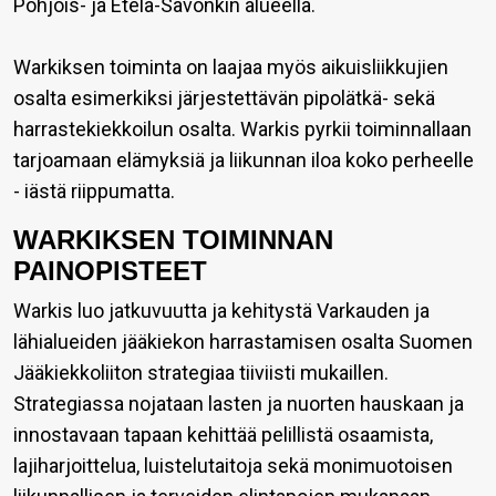
Pohjois- ja Etelä-Savonkin alueella.
Warkiksen toiminta on laajaa myös aikuisliikkujien
osalta esimerkiksi järjestettävän pipolätkä- sekä
harrastekiekkoilun osalta. Warkis pyrkii toiminnallaan
tarjoamaan elämyksiä ja liikunnan iloa koko perheelle
- iästä riippumatta.
WARKIKSEN TOIMINNAN
PAINOPISTEET
Warkis luo jatkuvuutta ja kehitystä Varkauden ja
lähialueiden jääkiekon harrastamisen osalta Suomen
Jääkiekkoliiton strategiaa tiiviisti mukaillen.
Strategiassa nojataan lasten ja nuorten hauskaan ja
innostavaan tapaan kehittää pelillistä osaamista,
lajiharjoittelua, luistelutaitoja sekä monimuotoisen