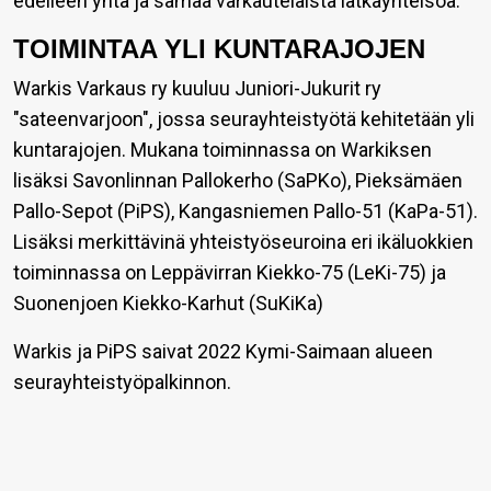
edelleen yhtä ja samaa varkautelaista lätkäyhteisöä.
TOIMINTAA YLI KUNTARAJOJEN
Warkis Varkaus ry kuuluu Juniori-Jukurit ry
"sateenvarjoon", jossa seurayhteistyötä kehitetään yli
kuntarajojen. Mukana toiminnassa on Warkiksen
lisäksi Savonlinnan Pallokerho (SaPKo), Pieksämäen
Pallo-Sepot (PiPS), Kangasniemen Pallo-51 (KaPa-51).
Lisäksi merkittävinä yhteistyöseuroina eri ikäluokkien
toiminnassa on Leppävirran Kiekko-75 (LeKi-75) ja
Suonenjoen Kiekko-Karhut (SuKiKa)
Warkis ja PiPS saivat 2022 Kymi-Saimaan alueen
seurayhteistyöpalkinnon.