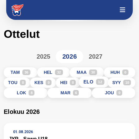
Ottelut
2026
2025
2027
TAM
HEL
MAA
HUH
36
32
30
0
ELO
12
TOU
KES
HEI
SYY
0
0
0
10
LOK
MAR
JOU
8
6
0
Elokuu 2026
01.08.2026
JYP - Sawo U18