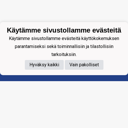
Käytämme sivustollamme evästeitä
Käytämme sivustollamme evästeitä käyttökokemuksen
parantamiseksi sekä toiminnallisiin ja tilastollisiin
tarkoituksiin.
Hyväksy kaikki
Vain pakolliset
Tietosuojaseloste
WARKIS WARKAUS RY
Ahlströminkatu 10 LT 26
78250 VARKAUS
warkis.toimisto@gmail.com
Yhteydenotot suoraan seuran toimihenkilöille.